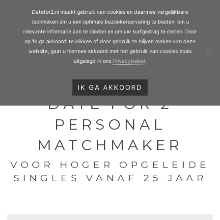
Personal Matchmaking
Door
Date for 2
Datefor2.nl maakt gebruik van cookies en daarmee vergelijkbare
naar
Toggl
technieken om u een optimale bezoekerservaring te bieden, om u
de
relevante informatie aan te bieden en om uw surfgedrag te meten. Door
op 'Ik ga akkoord' te klikken of door gebruik te blijven maken van deze
hoofd
website, gaat u hiermee akkoord met het gebruik van cookies zoals
inhoud
uitgelegd in ons
Privacybeleid
.
HEADER
RECHTS
IK GA AKKOORD
DATE FOR 2
PERSONAL
MATCHMAKER
VOOR HOGER OPGELEIDE
SINGLES VANAF 25 JAAR