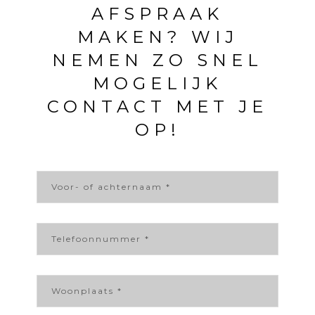
AFSPRAAK
MAKEN? WIJ
NEMEN ZO SNEL
MOGELIJK
CONTACT MET JE
OP!
N
a
a
m
*
T
e
l
e
f
W
o
o
o
o
n
n
n
p
u