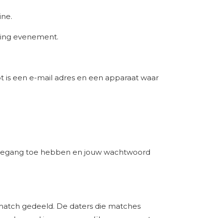
ine.
ating evenement.
t is een e-mail adres en een apparaat waar
r toegang toe hebben en jouw wachtwoord
match gedeeld. De daters die matches