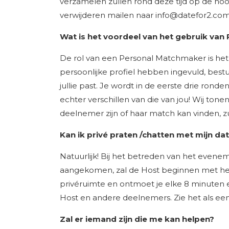
verzamelen zullen rond deze tijd op de hoo
verwijderen mailen naar
info@datefor2.co
Wat is het voordeel van het gebruik van
De rol van een Personal Matchmaker is he
persoonlijke profiel hebben ingevuld, best
jullie past. Je wordt in de eerste drie r
echter verschillen van die van jou! Wij to
deelnemer zijn of haar match kan vinden, z
Kan ik privé praten /chatten met mijn da
Natuurlijk! Bij het betreden van het evenem
aangekomen, zal de Host beginnen met het p
privéruimte en ontmoet je elke 8 minuten ee
Host en andere deelnemers. Zie het als e
Zal er iemand zijn die me kan helpen?