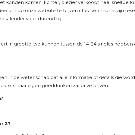
 konden komen! Echter, plezier verkoopt heel snel! Je k
d idee om op onze website te blijven checken - soms zijn r
kalender voortdurend bij.
ert in grootte, we kunnen tussen de 14-24 singles hebben
len in de wetenschap dat alle informatie of details die wor
aters naar eigen goeddunken zal privé blijven.
n?
or 2?