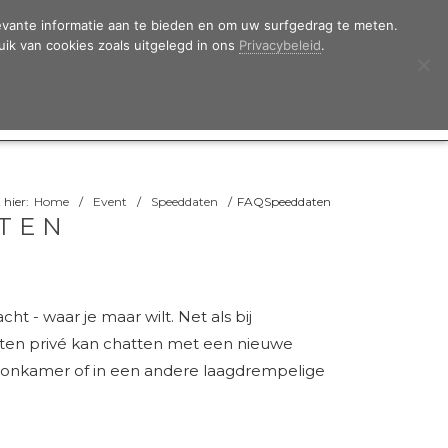
evante informatie aan te bieden en om uw surfgedrag te meten.
ENTIES
SUCCESS VERHALEN
TEST
uik van cookies zoals uitgelegd in ons
Privacybeleid
.
LOGIN
 hier:
Home
/
Event
/
Speeddaten
/
FAQSpeeddaten
ATEN
t - waar je maar wilt. Net als bij
nuten privé kan chatten met een nieuwe
 woonkamer of in een andere laagdrempelige