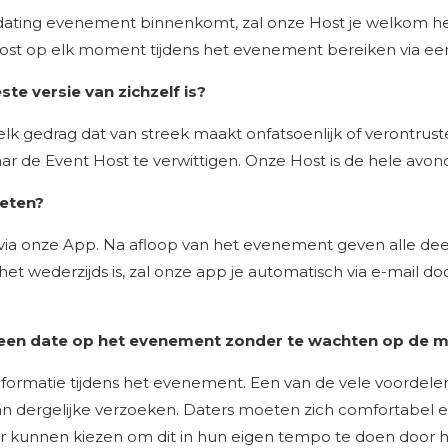
dating evenement binnenkomt, zal onze Host je welkom he
ost op elk moment tijdens het evenement bereiken via een
te versie van zichzelf is?
 gedrag dat van streek maakt onfatsoenlijk of verontrusten
aar de Event Host te verwittigen. Onze Host is de hele avo
oeten?
ia onze App. Na afloop van het evenement geven alle de
 het wederzijds is, zal onze app je automatisch via e-mail 
t een date op het evenement zonder te wachten op de m
ormatie tijdens het evenement. Een van de vele voordelen 
an dergelijke verzoeken. Daters moeten zich comfortabel 
r kunnen kiezen om dit in hun eigen tempo te doen door h