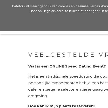
HEADE
Personal Matchmaking
Door
Date for 2
Datefor2.nl maakt gebruik van cookies en daarmee vergelijkba
VOOR WIE?
RECHTS
naar
Door op 'Ik ga akkoord' te klikken of door gebruik 
de
hoofd
inhoud
VEELGESTELDE V
Wat is een ONLINE Speed Dating Event?
Het is een traditionele speeddating die door
persoonlijke evenementen heb je een host 
dater en diegene selecteren die je graag 
omgeving.
Hoe kan ik mijn plaats reserveren?