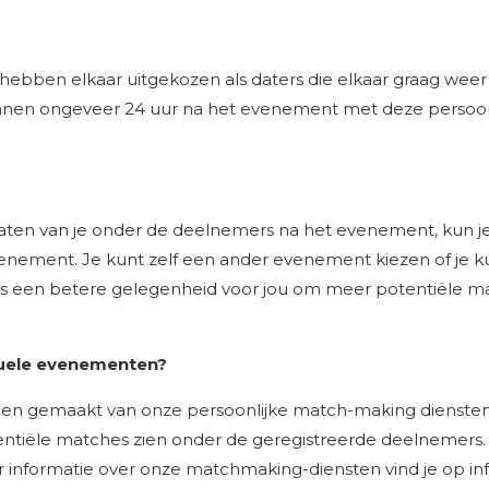
 hebben elkaar uitgekozen als daters die elkaar graag wee
innen ongeveer 24 uur na het evenement met deze persoon 
t daten van je onder de deelnemers na het evenement, kun 
ement. Je kunt zelf een ander evenement kiezen of je ku
ls een betere gelegenheid voor jou om meer potentiële 
rtuele evenementen?
bben gemaakt van onze persoonlijke match-making dienst
entiële matches zien onder de geregistreerde deelnemers.
r informatie over onze matchmaking-diensten vind je op
in