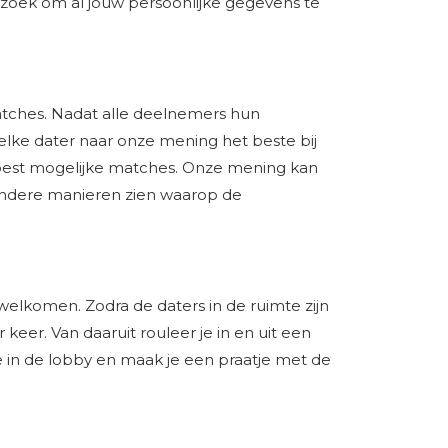
erzoek om al jouw persoonlijke gegevens te
atches. Nadat alle deelnemers hun
elke dater naar onze mening het beste bij
e best mogelijke matches. Onze mening kan
e andere manieren zien waarop de
rwelkomen. Zodra de daters in de ruimte zijn
eer. Van daaruit rouleer je in en uit een
je in de lobby en maak je een praatje met de