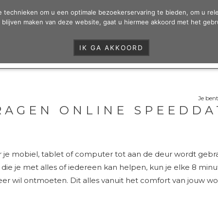
R
re technieken om u een optimale bezoekerservaring te bieden, om u rel
HOE HET WERKT?
AANMELDEN
CONTACTADVERT
te blijven maken van deze website, gaat u hiermee akkoord met het gebr
IK GA AKKOORD
Je bent
RAGEN ONLINE SPEEDD
 je mobiel, tablet of computer tot aan de deur wordt gebrach
die je met alles of iedereen kan helpen, kun je elke 8 mi
weer wil ontmoeten. Dit alles vanuit het comfort van jouw