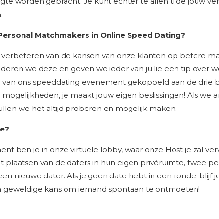
gte worden gebracht. Je kunt echter te allen tijde jouw v
m
.
 Personal Matchmakers in Online Speed Dating?
t verbeteren van de kansen van onze klanten op betere m
uderen we deze en geven we ieder van jullie een tip over w
onden van ons speeddating evenement gekoppeld aan de dri
nen mogelijkheden, je maakt jouw eigen beslissingen! Als w
ullen we het altijd proberen en mogelijk maken.
te?
ent ben je in onze virtuele lobby, waar onze Host je zal ve
laatsen van de daters in hun eigen privéruimte, twee per k
n nieuwe dater. Als je geen date hebt in een ronde, blijf 
en geweldige kans om iemand spontaan te ontmoeten!