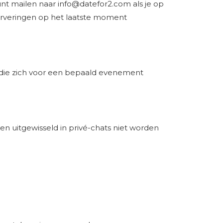
unt mailen naar
info@datefor2.com
als je op
eserveringen op het laatste moment
 die zich voor een bepaald evenement
den uitgewisseld in privé-chats niet worden