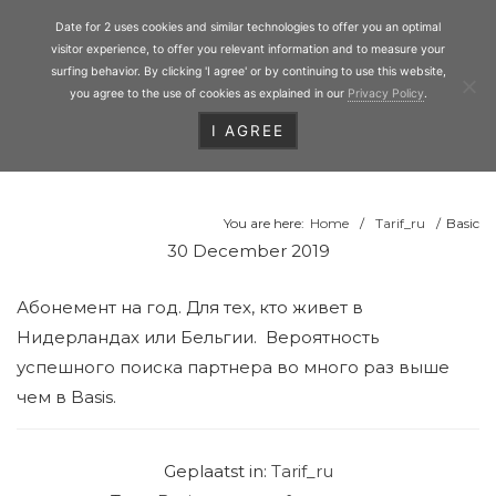
Personal Matchmaking
Skip
Date for 2
Date for 2 uses cookies and similar technologies to offer you an optimal
to
Toggl
visitor experience, to offer you relevant information and to measure your
main
surfing behavior. By clicking 'I agree' or by continuing to use this website,
you agree to the use of cookies as explained in our
Privacy Policy
.
content
I AGREE
HEADER
RIGHT
You are here:
Home
/
Tarif_ru
/
Basic
30 December 2019
Абонемент на год. Для тех, кто живет в
Нидерландах или Бельгии. Вероятность
успешного поиска партнера во много раз выше
чем в Basis.
Geplaatst in:
Tarif_ru