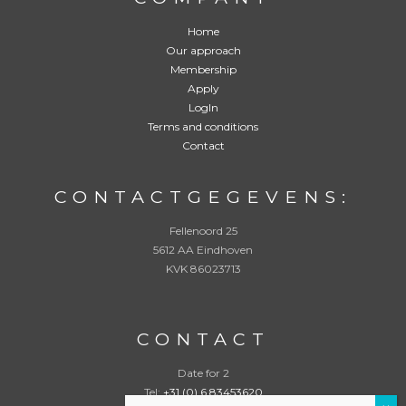
r
d
e
Home
n
Our approach
:
*
Membership
Apply
LogIn
Terms and conditions
Contact
CONTACTGEGEVENS:
Fellenoord 25
5612 AA Eindhoven
KVK 86023713
CONTACT
Date for 2
Tel:
+31 (0) 6 83453620