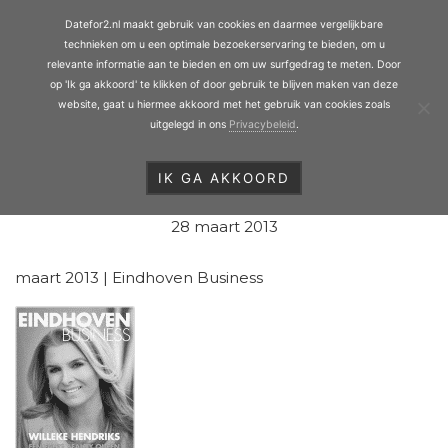
Personal Matchmaking
Door
Date for 2
Datefor2.nl maakt gebruik van cookies en daarmee vergelijkbare
naar
Toggl
technieken om u een optimale bezoekerservaring te bieden, om u
de
relevante informatie aan te bieden en om uw surfgedrag te meten. Door
op 'Ik ga akkoord' te klikken of door gebruik te blijven maken van deze
hoofd
website, gaat u hiermee akkoord met het gebruik van cookies zoals
inhoud
uitgelegd in ons
Privacybeleid
.
HEADER
RECHTS
IK GA AKKOORD
Je bent hier:
Home
/
Pers
/
Eindhoven Business
28 maart 2013
maart 2013 | Eindhoven Business